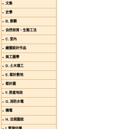
文集
史學
B. 景觀
自然保育、生態工法
C. 室內
繪圖設計作品
美工圖學
D. 土木環工
E. 都計敷地
都計圖
F. 房產地政
G. 消防水電
機電
H. 法規圖說
I. 管理估價