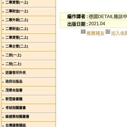
二專資管(一上)
二專財金(一上)
編作譯者 :
德國DETAIL雜誌
二專外語(二上)
2021.04
出版日期 :
二專財金(二上)
推薦親友
加入收
二專資管(二上)
二專企管(二上)
二技(一上)
二技(二上)
送審卷宗外夾
政府出版品
茂榮本版書
新登錄書籍
考試相關叢書
綠建築相關叢書
台灣建築雜誌