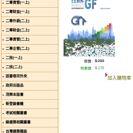
二專資管(一上)
二專財金(一上)
二專外語(二上)
二專財金(二上)
二專資管(二上)
二專企管(二上)
二技(一上)
$ 200
原價 :
二技(二上)
$ 170
特惠價 :
送審卷宗外夾
加入購物車
政府出版品
茂榮本版書
新登錄書籍
考試相關叢書
綠建築相關叢書
台灣建築雜誌