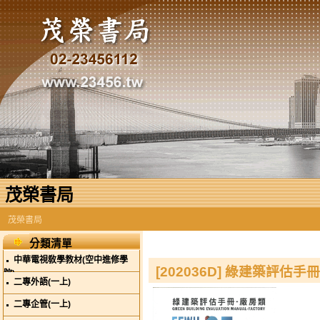
茂榮書局
茂榮書局
分類清單
中華電視敎學教材(空中進修學
[202036D] 綠建築評估手冊
院)
二專外語(一上)
二專企管(一上)