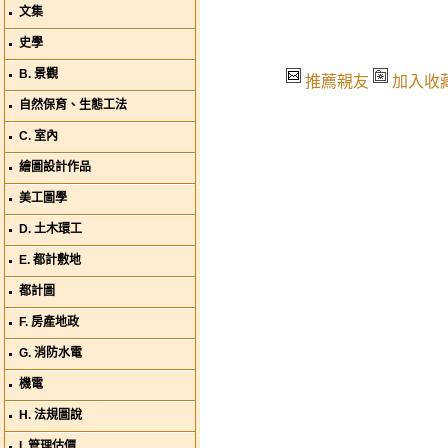
文集
史學
B. 景觀
推薦親友
加入收
自然保育、生態工法
C. 室內
繪圖設計作品
美工圖學
D. 土木環工
E. 都計敷地
都計圖
F. 房產地政
G. 消防水電
機電
H. 法規圖說
I. 管理估價