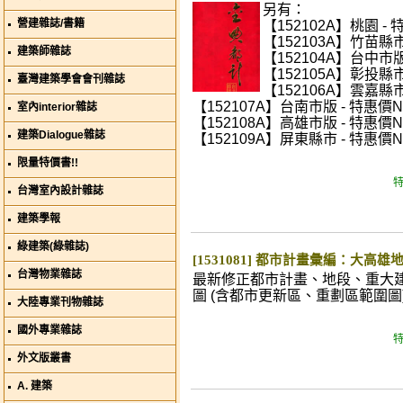
另有：
營建雜誌/書籍
【152102A】桃園 - 
【152103A】竹苗縣市 
建築師雜誌
【152104A】台中市版 
【152105A】彰投縣市 
臺灣建築學會會刊雜誌
【152106A】雲嘉縣市 
【152107A】台南市版 - 特惠價NT
室內interior雜誌
【152108A】高雄市版 - 特惠價NT
建築Dialogue雜誌
【152109A】屏東縣市 - 特惠價NT
限量特價書!!
特
台灣室內設計雜誌
建築學報
綠建築(綠雜誌)
[1531081] 都市計畫彙編：大高雄
台灣物業雜誌
最新修正都市計畫、地段、重大
圖 (含都市更新區、重劃區範圍圖
大陸專業刊物雜誌
國外專業雜誌
特
外文版叢書
A. 建築