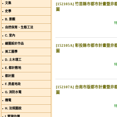
文集
[152103A] 竹苗縣市都市計畫
圖
史學
B. 景觀
特
自然保育、生態工法
C. 室內
繪圖設計作品
[152105A] 彰投縣市都市計畫
圖
美工圖學
D. 土木環工
特
E. 都計敷地
都計圖
F. 房產地政
[152107A] 台南市版都市計畫
G. 消防水電
圖
機電
特
H. 法規圖說
I. 管理估價