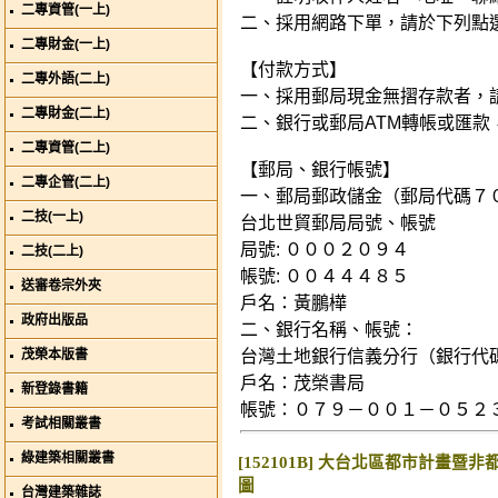
二專資管(一上)
二、採用網路下單，請於下列點
二專財金(一上)
【付款方式】
二專外語(二上)
一、採用郵局現金無摺存款者，
二專財金(二上)
二、銀行或郵局ATM轉帳或匯款
二專資管(二上)
【郵局、銀行帳號】
二專企管(二上)
一、郵局郵政儲金（郵局代碼７
二技(一上)
台北世貿郵局局號、帳號
局號: ０００２０９４
二技(二上)
帳號: ００４４４８５
送審卷宗外夾
戶名：黃鵬樺
政府出版品
二、銀行名稱、帳號：
茂榮本版書
台灣土地銀行信義分行（銀行代
戶名：茂榮書局
新登錄書籍
帳號：０７９－００１－０５２
考試相關叢書
綠建築相關叢書
[152101B] 大台北區都市計畫
圖
台灣建築雜誌