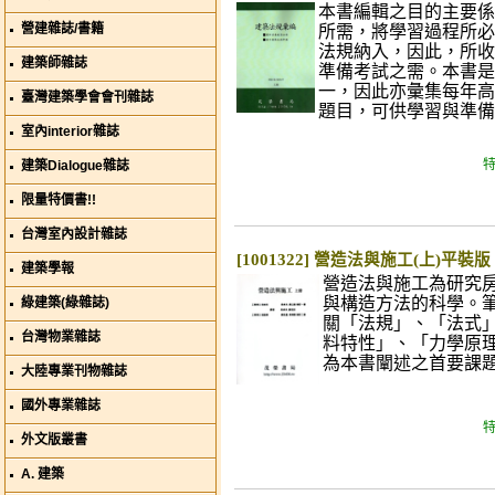
本書編輯之目的主要係
營建雜誌/書籍
所需，將學習過程所必
法規納入，因此，所收
建築師雜誌
準備考試之需。本書是
一，因此亦彙集每年高
臺灣建築學會會刊雜誌
題目，可供學習與準備
室內interior雜誌
特
建築Dialogue雜誌
限量特價書!!
台灣室內設計雜誌
[1001322] 營造法與施工(上)平裝版
建築學報
營造法與施工為研究
與構造方法的科學。
綠建築(綠雜誌)
關「法規」、「法式
台灣物業雜誌
料特性」、「力學原
為本書闡述之首要課
大陸專業刊物雜誌
國外專業雜誌
特
外文版叢書
A. 建築