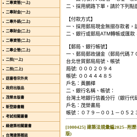
二專資管(一上)
二、採用網路下單，請於下列點
二專財金(一上)
【付款方式】
二專外語(二上)
一、採用郵局現金無摺存款者，
二專財金(二上)
二、銀行或郵局ATM轉帳或匯款
二專資管(二上)
【郵局、銀行帳號】
二專企管(二上)
一、郵局郵政儲金（郵局代碼７
二技(一上)
台北世貿郵局局號、帳號
局號: ０００２０９４
二技(二上)
帳號: ００４４４８５
送審卷宗外夾
戶名：黃鵬樺
政府出版品
二、銀行名稱、帳號：
茂榮本版書
台灣土地銀行信義分行（銀行代
戶名：茂榮書局
新登錄書籍
帳號：０７９－００１－０５２
考試相關叢書
綠建築相關叢書
[1000425] 建築法規彙編2025--
版)
台灣建築雜誌