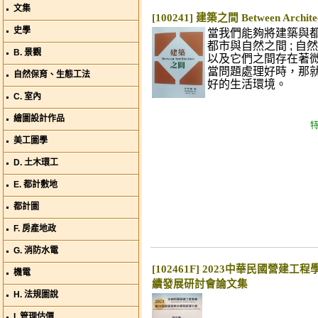
文集
[100241] 建築之間 Between Archite
史學
當我們能夠將建築與
都市與自然之間 ; 自
B. 景觀
以及它們之間存在著
當問題處理好時，那
自然保育、生態工法
好的生活環境。
C. 室內
繪圖設計作品
特
美工圖學
D. 土木環工
E. 都計敷地
都計圖
F. 房產地政
G. 消防水電
[102461F] 2023中華民國營建工
機電
續發展研討會論文集
H. 法規圖說
I. 管理估價