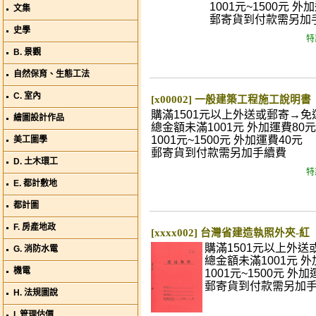
1001元~1500元 外
文集
郵寄貨到付款需另加
史學
特
B. 景觀
自然保育、生態工法
C. 室內
[x00002] 一般建築工程施工說明書
購滿1501元以上外送或郵寄→免
繪圖設計作品
總金額未滿1001元 外加運費80元
1001元~1500元 外加運費40元
美工圖學
郵寄貨到付款需另加手續費
D. 土木環工
特
E. 都計敷地
都計圖
F. 房產地政
[xxxx002] 台灣省建造執照外夾-紅
購滿1501元以上外
G. 消防水電
總金額未滿1001元 外
機電
1001元~1500元 外
郵寄貨到付款需另加
H. 法規圖說
I. 管理估價