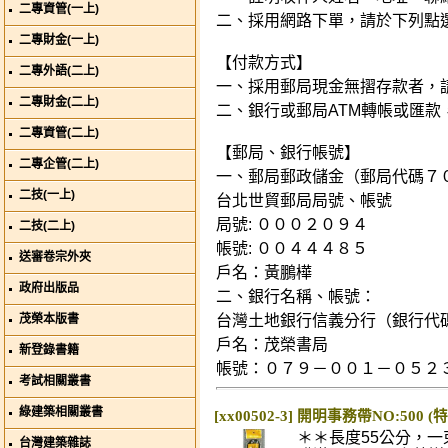
二專資管(一上)
二、採用網路下單，請於下列點
二專財金(一上)
【付款方式】
二專外語(二上)
一、採用郵局現金無摺存款者，
二專財金(二上)
二、銀行或郵局ATM轉帳或匯款
二專資管(二上)
【郵局、銀行帳號】
二專企管(二上)
一、郵局郵政儲金（郵局代碼７
二技(一上)
台北世貿郵局局號、帳號
局號: ０００２０９４
二技(二上)
帳號: ００４４４８５
送審卷宗外夾
戶名：黃鵬樺
政府出版品
二、銀行名稱、帳號：
茂榮本版書
台灣土地銀行信義分行（銀行代
戶名：茂榮書局
新登錄書籍
帳號：０７９－００１－０５２
考試相關叢書
綠建築相關叢書
[xx00502-3] 開明事務帶NO:500 
＊＊長度55公分，一
台灣建築雜誌