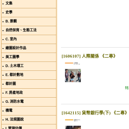
文集
史學
B. 景觀
自然保育、生態工法
C. 室內
繪圖設計作品
[1606107] 人際關係 《二專》
美工圖學
D. 土木環工
E. 都計敷地
都計圖
特
F. 房產地政
G. 消防水電
機電
[1642115] 貨幣銀行學(下) 《二專》
H. 法規圖說
I. 管理估價