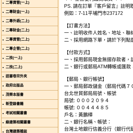
二專資管(一上)
PS. 請在訂單『客戶留言』註
二專財金(一上)
例如：7-11平埔門市237172
二專外語(二上)
【訂書方法】
二專財金(二上)
一、註明收件人姓名、地址、聯絡電
二專資管(二上)
二、採用網路下單，請於下列點
二專企管(二上)
【付款方式】
二技(一上)
一、採用郵局現金無摺存款者，
二、銀行或郵局ATM轉帳或匯款
二技(二上)
送審卷宗外夾
【郵局、銀行帳號】
政府出版品
一、郵局郵政儲金（郵局代碼７
台北世貿郵局局號、帳號
茂榮本版書
局號: ０００２０９４
新登錄書籍
帳號: ００４４４８５
考試相關叢書
戶名：黃鵬樺
二、銀行名稱、帳號：
綠建築相關叢書
台灣土地銀行信義分行（銀行代
台灣建築雜誌