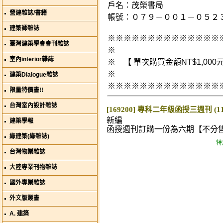
戶名：茂榮書局
營建雜誌/書籍
帳號：０７９－００１－０５２
建築師雜誌
※※※※※※※※※※※※※※
臺灣建築學會會刊雜誌
※
室內interior雜誌
※ 【 單次購買金額NT$1,00
※
建築Dialogue雜誌
※※※※※※※※※※※※※※
限量特價書!!
台灣室內設計雜誌
[169200] 專科二年級函授三週刊 (1
新編
建築學報
函授週刊訂購一份為六期【不分
綠建築(綠雜誌)
特
台灣物業雜誌
大陸專業刊物雜誌
國外專業雜誌
外文版叢書
A. 建築