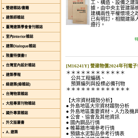
工、構造、設備之建
據，由中央主管建築
營建雜誌/書籍
建構兩性平權懷境之政
建築師雜誌
已有明訂，相關建築
遵行。
臺灣建築學會會刊雜誌
室內interior雜誌
特
建築Dialogue雜誌
限量特價書!!
台灣室內設計雜誌
[M16241Y] 營建物價2024年刊
＊＊＊＊＊＊＊＊＊＊＊＊
建築學報
公共工程編碼、
預算編列與投標必備刊物
綠建築(綠雜誌)
＊＊＊＊＊＊＊＊＊＊＊＊＊
台灣物業雜誌
【大宗資材趨勢分析】
大陸專業刊物雜誌
● 外島地區大宗資材趨勢分析
● 外島地區重要資材、人力及機
國外專業雜誌
● 公會、協會及其他資訊
● 國內鋼品行情
外文版叢書
● 帷幕牆市場參考行情
A. 建築
● 預鑄水泥製品參考行情表