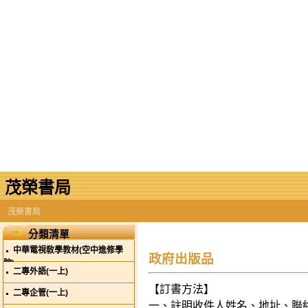
茂榮書局
茂榮書局
分類清單
中華電視敎學教材(空中進修學
政府出版品
院)
二專外語(一上)
【訂書方法】
二專企管(一上)
一、註明收件人姓名、地址、聯絡電