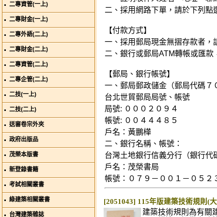
二專資管(一上)
二、採用網路下單，請於下列點
二專財金(一上)
【付款方式】
二專外語(二上)
一、採用郵局現金無摺存款者，
二專財金(二上)
二、銀行或郵局ATM轉帳或匯款
二專資管(二上)
【郵局、銀行帳號】
二專企管(二上)
一、郵局郵政儲金（郵局代碼７
二技(一上)
台北世貿郵局局號、帳號
局號: ０００２０９４
二技(二上)
帳號: ００４４４８５
送審卷宗外夾
戶名：黃鵬樺
政府出版品
二、銀行名稱、帳號：
茂榮本版書
台灣土地銀行信義分行（銀行代
戶名：茂榮書局
新登錄書籍
帳號：０７９－００１－０５２
考試相關叢書
綠建築相關叢書
[2051043] 115年版建築技術規則(
建築技術規則為有關
台灣建築雜誌