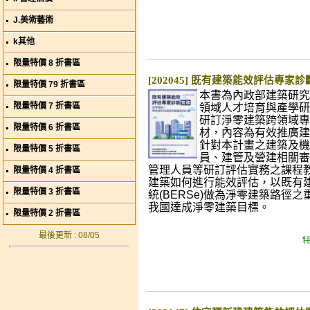
J.美術藝術
k其他
限量特價 8 折書區
[202045] 既有建築能效評估專家
限量特價 79 折書區
本書為內政部建築研究
限量特價 7 折書區
領域人才培育與產學研
研訂淨零建築跨領域專
限量特價 6 折書區
材，內容為有效推廣建
針對本計畫之建築及機
限量特價 5 折書區
員、建管及營建相關審
管理人員等研訂評估實務之課程
限量特價 4 折書區
建築如何進行能效評估，以既有
限量特價 3 折書區
統(BERSe)做為淨零建築路徑
我國達成淨零建築目標。
限量特價 2 折書區
最後更新 : 08/05
特