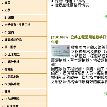
● 台灣中油柏油價格
文集
● 植栽產地價格行情表
史學
特
B. 景觀
自然保育、生態工法
C. 室內
[2101607A] 公共工程常用植栽手冊V
繪圖設計作品
年版)
收集國內景觀及綠美
美工圖學
之樹種規格及價格（
D. 土木環工
木類植栽、棕櫚類植
藤類植栽、草本類植栽丶地被類
E. 都計敷地
栽）。
因應景觀工程規劃、採購、施工
都計圖
編撰，提供預算編列人員掌握樹
F. 房產地政
樹種認定的誤差，增加植生的成
之規格及價格達到最有效的成本
G. 消防水電
機電
特
H. 法規圖說
I. 管理估價